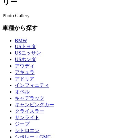
リー
Photo Gallery
車種から探す
BMW
USトヨタ
USニッサン
USホンダ
アウディ
アキュラ
アドリア
インフィニティ
オペル
キャデラック
キャンピングカー
クライスラー
サンライト
ジープ
シトロエン
シボレー・GMC