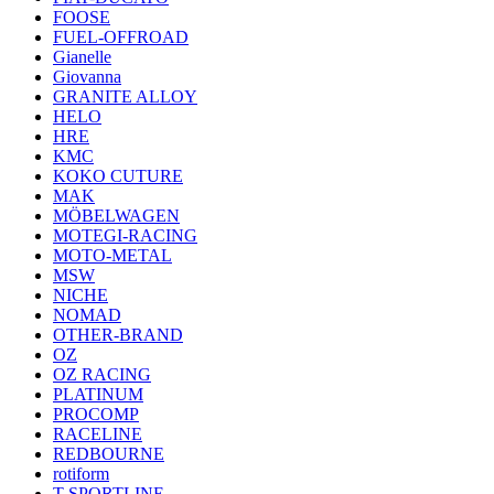
FOOSE
FUEL-OFFROAD
Gianelle
Giovanna
GRANITE ALLOY
HELO
HRE
KMC
KOKO CUTURE
MAK
MÖBELWAGEN
MOTEGI-RACING
MOTO-METAL
MSW
NICHE
NOMAD
OTHER-BRAND
OZ
OZ RACING
PLATINUM
PROCOMP
RACELINE
REDBOURNE
rotiform
T SPORTLINE