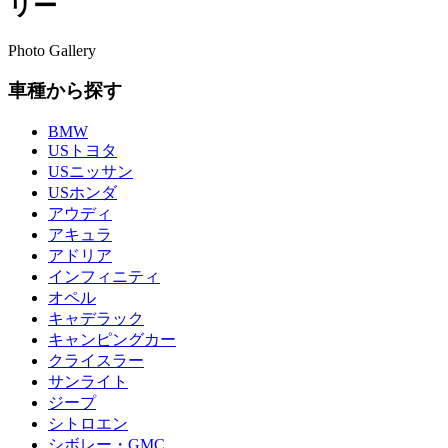
リー
Photo Gallery
車種から探す
BMW
USトヨタ
USニッサン
USホンダ
アウディ
アキュラ
アドリア
インフィニティ
オペル
キャデラック
キャンピングカー
クライスラー
サンライト
ジープ
シトロエン
シボレー・GMC