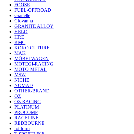
FOOSE
FUEL-OFFROAD
Gianelle
Giovanna
GRANITE ALLOY
HELO
HRE
KMC
KOKO CUTURE
MAK
MÖBELWAGEN
MOTEGI-RACING
MOTO-METAL
MSW
NICHE
NOMAD
OTHER-BRAND
OZ
OZ RACING
PLATINUM
PROCOMP
RACELINE
REDBOURNE
rotiform
T SPORTLINE