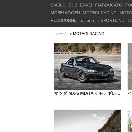
DIABLO
DUB
ENKEI
FIAT-DUCATO
FO
MÖBELWAGEN
MOTEGI-RACING
MOTO
REDBOURNE
rotiform
T SPORTLINE
T
ホーム
＞
MOTEGI-RACING
マツダ MX-5 MIATA × モテギレーシング MR156 S12 15インチ