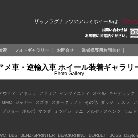
ザップラグナッツのアルミホイールは
『3つ
検索
フォトギャラリー
お問合せ
業者様専用お問合せ
アメ車・逆輸入車 ホイール装着ギャラリ
Photo Gallery
アウディ
アキュラ
アドリア
インフィニティ
オペル
キャデラック
・GMC
ジャガー
スズキ
スタークラフト
その他
ダッジ
テスラ
デ
プジョー
ボルボ
マツダ
ミツビシ
ミニ
メルセデスベンツ
ラムト
WC
BBS
BENZ-SPRINTER
BLACKRHINO
BORBET
BOSS
Dayton