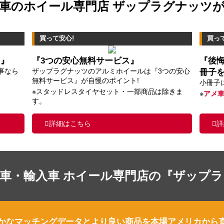
車のホイール専門店 ザップラグナッツ
買って安心!
買っ
ス』
『3つの安心無料サービス』
『後
事なら
ザップラグナッツのアルミホイールは『3つの安心
冊子
無料サービス』が自慢のポイント!
小冊子
※スタッドレスタイヤセット・一部商品は除きま
※
アメ
す。
詳細はこちら
詳
車・輸入車 ホイール専門店の『ザップ
かなマッチングデータとより良い商品を本場アメリカから