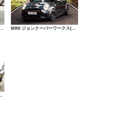
LF 7 GT1 x モテギレーシング MR151 CS5 19インチ
MINI ジョンクーパーワークス(F56) x モテギレーシング MR147 CM7 17インチ
EGI RACING MR056 20インチ