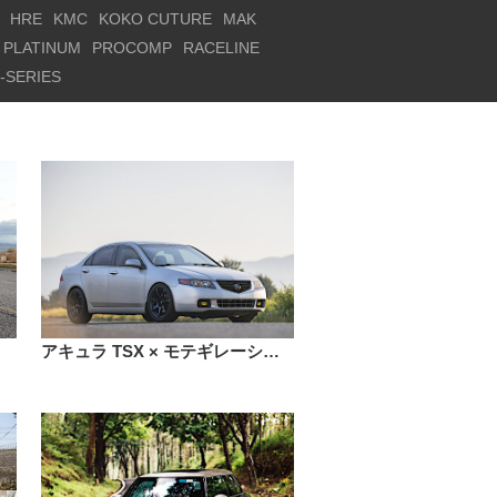
HRE
KMC
KOKO CUTURE
MAK
PLATINUM
PROCOMP
RACELINE
-SERIES
インチ
アキュラ TSX × モテギレーシング MR154 バトル 17インチ