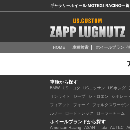
ギャラリーホイール MOTEGI-RACING一覧
HOME
車種検索
ホイールブランド
車種から探す
BMW
USトヨタ
USニッサン
USホンダ
サンライト
ジープ
シトロエン
シボレー
フィアット
フォード
フォルクスワーゲン
ルノー
ロードトレック
ローラーチーム
ホイールブランドから探す
American Racing
ASANTI
atx
AUTEC
A