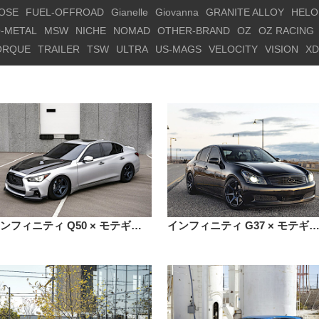
OSE
FUEL-OFFROAD
Gianelle
Giovanna
GRANITE ALLOY
HELO
-METAL
MSW
NICHE
NOMAD
OTHER-BRAND
OZ
OZ RACING
ORQUE
TRAILER
TSW
ULTRA
US-MAGS
VELOCITY
VISION
XD
インフィニティ Q50 × モテギレーシング MR151 CS5 18インチ
インフィニティ G37 × モテギレーシング MR154 バトル 18