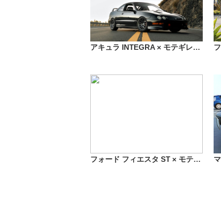
アキュラ INTEGRA × モテギレーシング MR156 S12 15インチ
フォード フィエスタ ST × モテギレーシング MR157 CM8 17インチ