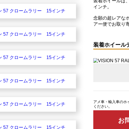
装着ホイールは、
インチ。
念願の超レアな
アー便でお取り
装着ホイール
アメ車・輸入車のホ
ください。