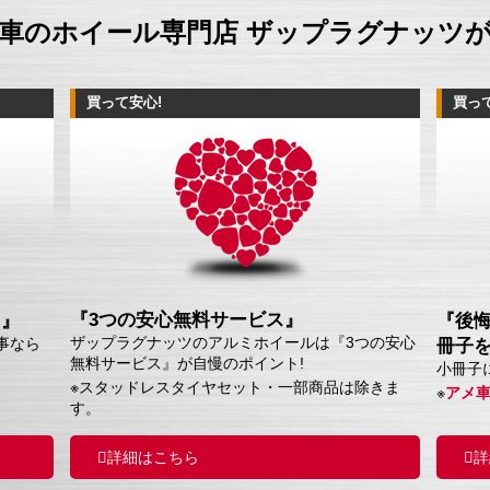
車のホイール専門店 ザップラグナッツ
買って安心!
買っ
『3つの安心無料サービス』
ス』
『後
ザップラグナッツのアルミホイールは『3つの安心
事なら
冊子
無料サービス』が自慢のポイント!
小冊子
※スタッドレスタイヤセット・一部商品は除きま
※
アメ
す。
詳細はこちら
詳