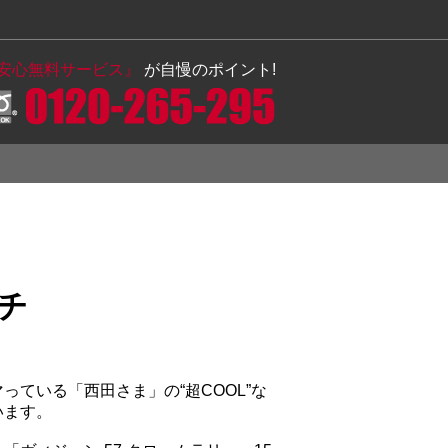
の安心無料サービス』
が自慢のポイント!
ンチ
っている「西田さま」の“超COOL”な
います。