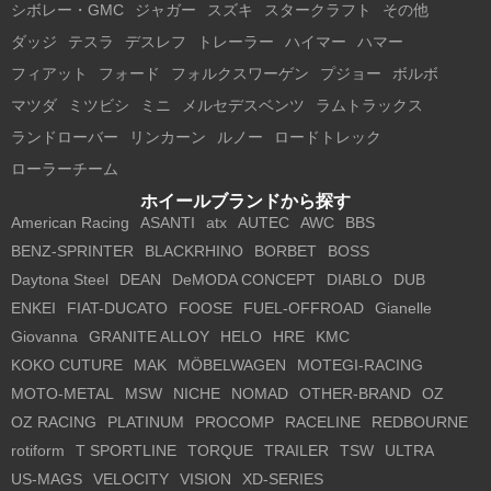
シボレー・GMC
ジャガー
スズキ
スタークラフト
その他
ダッジ
テスラ
デスレフ
トレーラー
ハイマー
ハマー
フィアット
フォード
フォルクスワーゲン
プジョー
ボルボ
マツダ
ミツビシ
ミニ
メルセデスベンツ
ラムトラックス
ランドローバー
リンカーン
ルノー
ロードトレック
ローラーチーム
ホイールブランドから探す
American Racing
ASANTI
atx
AUTEC
AWC
BBS
BENZ-SPRINTER
BLACKRHINO
BORBET
BOSS
Daytona Steel
DEAN
DeMODA CONCEPT
DIABLO
DUB
ENKEI
FIAT-DUCATO
FOOSE
FUEL-OFFROAD
Gianelle
Giovanna
GRANITE ALLOY
HELO
HRE
KMC
KOKO CUTURE
MAK
MÖBELWAGEN
MOTEGI-RACING
MOTO-METAL
MSW
NICHE
NOMAD
OTHER-BRAND
OZ
OZ RACING
PLATINUM
PROCOMP
RACELINE
REDBOURNE
rotiform
T SPORTLINE
TORQUE
TRAILER
TSW
ULTRA
US-MAGS
VELOCITY
VISION
XD-SERIES