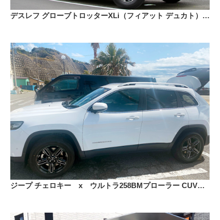
デスレフ グローブトロッターXLi（フィアット デュカト） × ウルトラ 450U トイル 16インチ
ジープ チェロキー x ウルトラ258BMプローラー CUV 18インチ