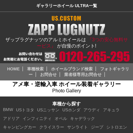
ギャラリーホイール ULTRA一覧
ザップラグナッツのアルミホイールは
『3つの安心無料サ
ービス』
が自慢のポイント!
HOME
車種検索
ホイールブランド検索
フォトギャラリ
ー
お問合せ
業者様専用お問合せ
アメ車・逆輸入車 ホイール装着ギャラリー
Photo Gallery
車種から探す
BMW
USトヨタ
USニッサン
USホンダ
アウディ
アキュラ
アドリア
インフィニティ
オペル
キャデラック
キャンピングカー
クライスラー
サンライト
ジープ
シトロエン