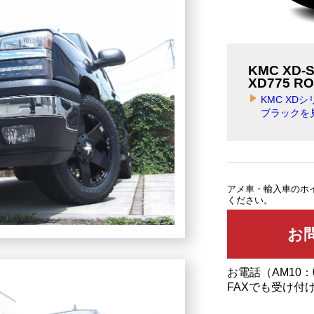
KMC XD-
XD775 R
KMC XD
ブラックを
アメ車・輸入車のホ
ください。
お電話（AM10：
FAXでも受け付