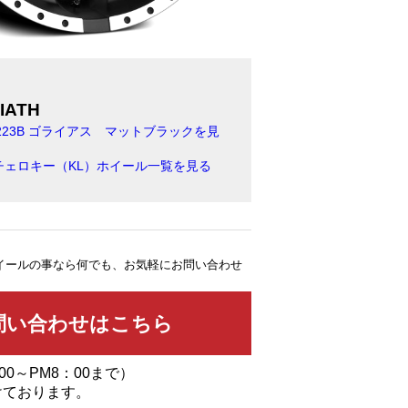
IATH
223B ゴライアス マットブラックを見
 チェロキー（KL）ホイール一覧を見る
イールの事なら何でも、お気軽にお問い合わせ
00～PM8：00まで）
けております。