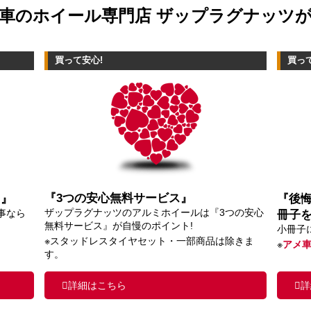
車のホイール専門店 ザップラグナッツ
買って安心!
買っ
『3つの安心無料サービス』
ス』
『後
ザップラグナッツのアルミホイールは『3つの安心
事なら
冊子
無料サービス』が自慢のポイント!
小冊子
※スタッドレスタイヤセット・一部商品は除きま
※
アメ
す。
詳細はこちら
詳