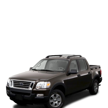
は、SUVのエクスプローラーをベースにしたスポーツユーティリテ
ィトラック (Sport Utility Truck, SUT)。
エクスプローラースポーツトラックの純正ホイール（タイヤ）サイ
ズは、17インチ（245/65R17）・18インチ（235/65R18）
エクスプローラースポーツトラックにぴったりのホイールがここで
きっと見つかります。17インチ〜22インチまで、オフロードイメー
ジのブラックホイールからラグジュアリーなクロームホイールまで
勢揃い!