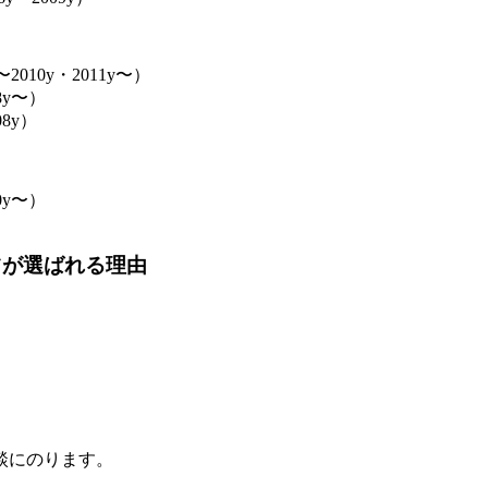
2010y・2011y〜）
8y〜）
08y）
0y〜）
ツが選ばれる理由
談にのります。