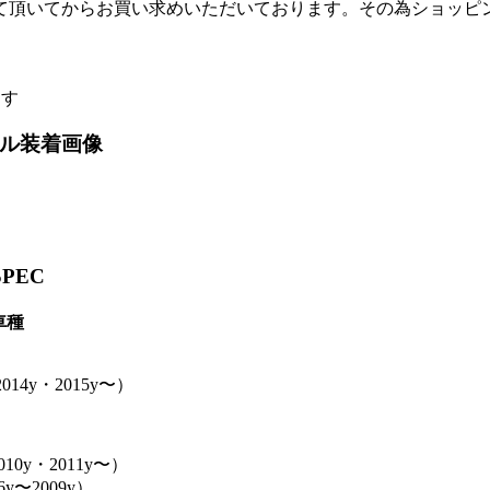
て頂いてからお買い求めいただいております。その為ショッピ
ます
ール装着画像
PEC
車種
14y・2015y〜）
010y・2011y〜）
y〜2009y）