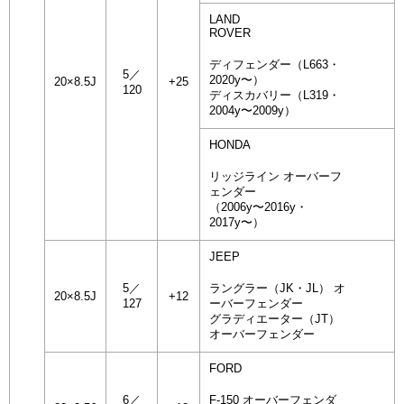
LAND
ROVER
ディフェンダー（L663・
5／
2020y〜）
20×8.5J
+25
120
ディスカバリー（L319・
2004y〜2009y）
HONDA
リッジライン オーバーフ
ェンダー
（2006y〜2016y・
2017y〜）
JEEP
5／
ラングラー（JK・JL） オ
20×8.5J
+12
127
ーバーフェンダー
グラディエーター（JT）
オーバーフェンダー
FORD
6／
F-150 オーバーフェンダ