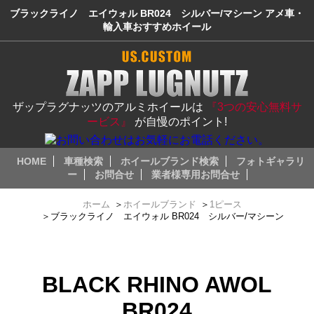
ブラックライノ エイウォル BR024 シルバー/マシーン アメ車・
輸入車おすすめホイール
ザップラグナッツのアルミホイールは
『3つの安心無料サ
ービス』
が自慢のポイント!
HOME
車種検索
ホイールブランド検索
フォトギャラリ
ー
お問合せ
業者様専用お問合せ
ホーム
＞
ホイールブランド
＞
1ピース
＞
ブラックライノ エイウォル BR024 シルバー/マシーン
BLACK RHINO AWOL
BR024