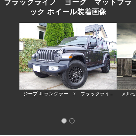
ブラックライノ ヨーク マットブラ
ック ホイール装着画像
ジープ JLラングラー x ブラックライ...
メルセ