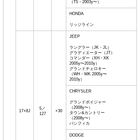
（T5・2003y〜）
HONDA
リッジライン
JEEP
ラングラー（JK・JL）
グラディエーター（JT）
コマンダー（XH・XK
2005y〜2010y）
グランドチェロキー
（WH・WK 2005y〜
2010y）
CHRYSLER
グランドボイジャー
（2008y〜）
5／
17×8J
+30
タウン&カントリー
127
（2008y〜）
パシフィカ
DODGE