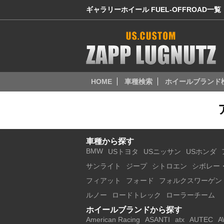
ギャラリーホイール FUEL-OFFROAD一覧
HOME
車種検索
ホイールブランド
車種から探す
BMW
USトヨタ
USニッサン
USホンダ
サンライト
ジープ
シトロエン
シボレー
フィアット
フォード
フォルクスワーゲン
ルノー
ロードトレック
ローラーチーム
ホイールブランドから探す
American Racing
ASANTI
atx
AUTEC
A