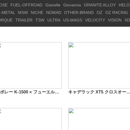
OSE
FUEL-OFFROAD
Gianelle
Giovanna
GRANITE ALLOY
HELO
-METAL
MSW
NICHE
NOMAD
OTHER-BRAND
OZ
OZ RACING
ORQUE
TRAILER
TSW
ULTRA
US-MAGS
VELOCITY
VISION
XD
シボレー K-1500 × フューエルオフロード リッパー D589 18インチ
キャデラック XT5 クロスオーバー ｘ フューエルオフロード D538 マーベリッ