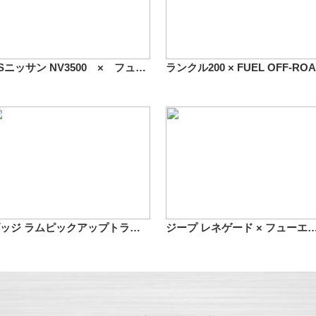
USニッサン NV3500 × フューエルオフロード D564 ビースト 20インチ
ダッジ ラムピックアップトラック × フューエルオフロード D531 ホステージ 22インチ
ジープ レネゲード × フューエルオフロード D531ホステージ 17イ