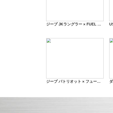
ジープ JKラングラー × FUEL OFF-ROAD D558 アンツァ 17インチ
ジープ パトリオット × フューエルオフロード D534 ブースト 20インチ