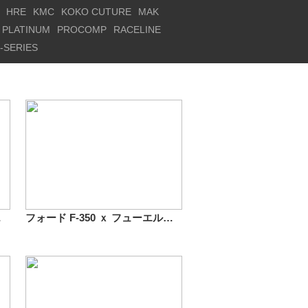
HRE
KMC
KOKO CUTURE
MAK
PLATINUM
PROCOMP
RACELINE
-SERIES
ク 20インチ
フォード F-350 ｘ フューエルオフロード D251 NUTZ 20インチ