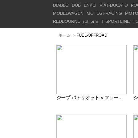
DIABLO
DUB
ENKEI
FIAT-DUCATO
FO
MÖBELWAGEN
MOTEGI-RACING
MOTO
REDBOURNE
rotiform
T SPORTLINE
T
ホーム
＞
FUEL-OFFROAD
ジープ パトリオット × フューエルオフロード ホステージ D531 17インチ