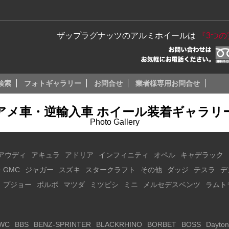
ザップラグナッツのアルミホイールは
『3つ
検索
フォトギャラリー
お問合せ
業者様専用お問合せ
アメ車・逆輸入車 ホイール装着ギャラリ
Photo Gallery
アウディ
アキュラ
アドリア
インフィニティ
オペル
キャデラック
・GMC
ジャガー
スズキ
スタークラフト
その他
ダッジ
テスラ
デ
プジョー
ボルボ
マツダ
ミツビシ
ミニ
メルセデスベンツ
ラムト
WC
BBS
BENZ-SPRINTER
BLACKRHINO
BORBET
BOSS
Dayton