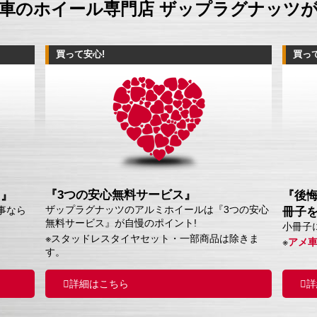
車のホイール専門店 ザップラグナッツ
買って安心!
買っ
『3つの安心無料サービス』
ス』
『後
ザップラグナッツのアルミホイールは『3つの安心
事なら
冊子
無料サービス』が自慢のポイント!
小冊子
※スタッドレスタイヤセット・一部商品は除きま
※
アメ
す。
詳細はこちら
詳