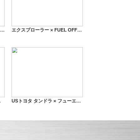
ランクル200 × FUEL OFF-ROAD D534 ブースト 20インチ
エクスプローラー × FUEL OFF-ROAD D517 クランク 20インチ
ンチ 装着イメージ
USトヨタ タンドラ × フューエルオフロード D509 オクタン 20インチ 装着イメージ