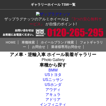
ギャラリーホイール TSW一覧
ザップラグナッツのアルミホイールは
『3つの安心無料サ
ービス』
が自慢のポイント!
HOME
車種検索
ホイールブランド検索
フォトギャラリ
ー
お問合せ
業者様専用お問合せ
アメ車・逆輸入車 ホイール装着ギャラリー
Photo Gallery
車種から探す
BMW
USトヨタ
USニッサン
USホンダ
アウディ
アキュラ
アドリア
インフィニティ