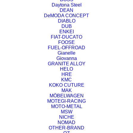
Daytona Steel
DEAN
DeMODA CONCEPT
DIABLO
DUB
ENKEI
FIAT-DUCATO
FOOSE
FUEL-OFFROAD
Gianelle
Giovanna
GRANITE ALLOY
HELO
HRE
KMC
KOKO CUTURE
MAK
MÖBELWAGEN
MOTEGI-RACING
MOTO-METAL
MSW
NICHE
NOMAD
OTHER-BRAND