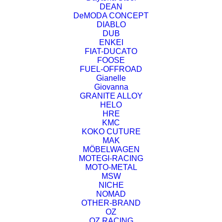
DEAN
DeMODA CONCEPT
DIABLO
DUB
ENKEI
FIAT-DUCATO
FOOSE
FUEL-OFFROAD
Gianelle
Giovanna
GRANITE ALLOY
HELO
HRE
KMC
KOKO CUTURE
MAK
MÖBELWAGEN
MOTEGI-RACING
MOTO-METAL
MSW
NICHE
NOMAD
OTHER-BRAND
OZ
OZ RACING