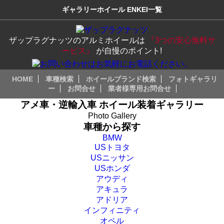
ギャラリーホイール ENKEI一覧
ザップラグナッツのアルミホイールは
『3つの安心無料サ
ービス』
が自慢のポイント!
HOME
車種検索
ホイールブランド検索
フォトギャラリ
ー
お問合せ
業者様専用お問合せ
アメ車・逆輸入車 ホイール装着ギャラリー
Photo Gallery
車種から探す
BMW
USトヨタ
USニッサン
USホンダ
アウディ
アキュラ
アドリア
インフィニティ
オペル