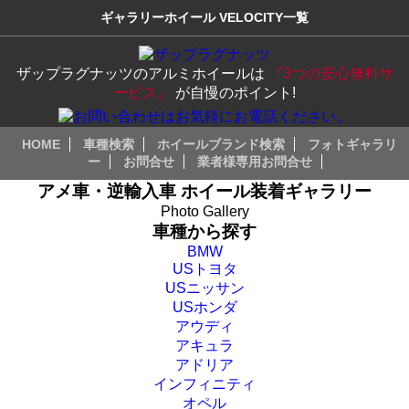
ギャラリーホイール VELOCITY一覧
ザップラグナッツのアルミホイールは
『3つの安心無料サ
ービス』
が自慢のポイント!
HOME
車種検索
ホイールブランド検索
フォトギャラリ
ー
お問合せ
業者様専用お問合せ
アメ車・逆輸入車 ホイール装着ギャラリー
Photo Gallery
車種から探す
BMW
USトヨタ
USニッサン
USホンダ
アウディ
アキュラ
アドリア
インフィニティ
オペル