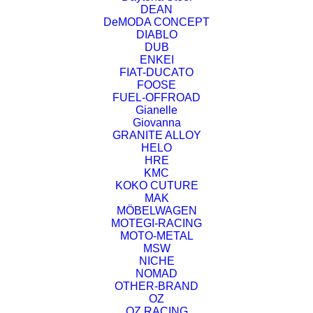
DEAN
DeMODA CONCEPT
DIABLO
DUB
ENKEI
FIAT-DUCATO
FOOSE
FUEL-OFFROAD
Gianelle
Giovanna
GRANITE ALLOY
HELO
HRE
KMC
KOKO CUTURE
MAK
MÖBELWAGEN
MOTEGI-RACING
MOTO-METAL
MSW
NICHE
NOMAD
OTHER-BRAND
OZ
OZ RACING