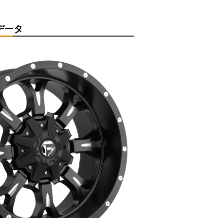
。
データ