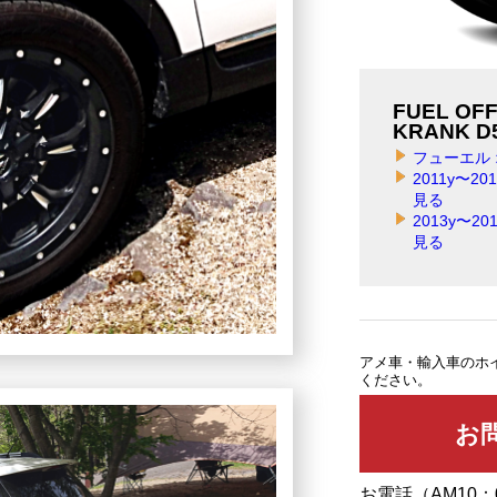
FUEL OF
KRANK D
フューエル 
2011y〜
見る
2013y〜
見る
アメ車・輸入車のホ
ください。
お電話（AM10：