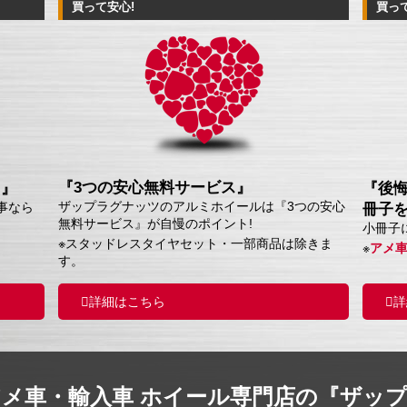
買って安心!
買っ
『3つの安心無料サービス』
ス』
『後
ザップラグナッツのアルミホイールは『3つの安心
事なら
冊子
無料サービス』が自慢のポイント!
小冊子
※スタッドレスタイヤセット・一部商品は除きま
※
アメ
す。
詳細はこちら
詳
アメ車・輸入車 ホイール専門店の『ザッ