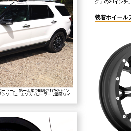
ク」の20インチ
装着ホイール
ローラー。 第一印象で即決された20イン
クランク」は、エクスプローラーに最高なマ