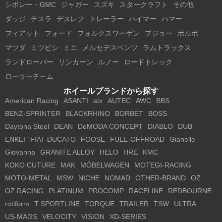
シボレー・GMC
ジャガー
スズキ
スタークラフト
その他
ダッジ
テスラ
デスレフ
トレーラー
ハイマー
ハマー
フィアット
フォード
フォルクスワーゲン
プジョー
ボルボ
マツダ
ミツビシ
ミニ
メルセデスベンツ
ラムトラックス
ランドローバー
リンカーン
ルノー
ロードトレック
ローラーチーム
ホイールブランドから探す
American Racing
ASANTI
atx
AUTEC
AWC
BBS
BENZ-SPRINTER
BLACKRHINO
BORBET
BOSS
Daytona Steel
DEAN
DeMODA CONCEPT
DIABLO
DUB
ENKEI
FIAT-DUCATO
FOOSE
FUEL-OFFROAD
Gianelle
Giovanna
GRANITE ALLOY
HELO
HRE
KMC
KOKO CUTURE
MAK
MÖBELWAGEN
MOTEGI-RACING
MOTO-METAL
MSW
NICHE
NOMAD
OTHER-BRAND
OZ
OZ RACING
PLATINUM
PROCOMP
RACELINE
REDBOURNE
rotiform
T SPORTLINE
TORQUE
TRAILER
TSW
ULTRA
US-MAGS
VELOCITY
VISION
XD-SERIES