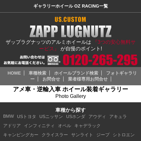
ギャラリーホイール OZ RACING一覧
ザップラグナッツのアルミホイールは
『3つの安心無料サ
ービス』
が自慢のポイント!
HOME
車種検索
ホイールブランド検索
フォトギャラリ
ー
お問合せ
業者様専用お問合せ
アメ車・逆輸入車 ホイール装着ギャラリー
Photo Gallery
車種から探す
BMW
USトヨタ
USニッサン
USホンダ
アウディ
アキュラ
アドリア
インフィニティ
オペル
キャデラック
キャンピングカー
クライスラー
サンライト
ジープ
シトロエン