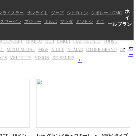
ホ
クライスラー
サンライト
ジープ
シトロエン
シボレー・GMC
イ
スワーゲン
プジョー
ボルボ
マツダ
ミツビシ
ミニ
ールブラン
A CONCEPT
DIABLO
DUB
ENKEI
FIAT-DUCATO
FOOSE
ホ
NG
MOTO-METAL
MSW
NICHE
NOMAD
OTHER-BRAND
OZ
ー
AGS
VELOCITY
VISION
XD-SERIES
ム
37T 19イン
Jeep グランドチェロキーL x MSW タイプ