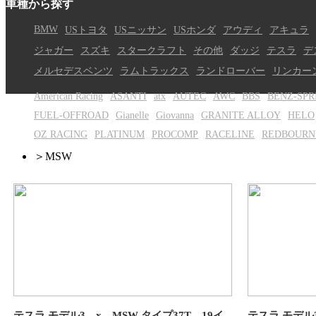
車種から探す
BMW
USトヨタ
USニッサン
USホンダ
アウディ
アキュラ
ジャガー
スズキ
スタークラフト
その他
ダッジ
テスラ
デ
メルセデスベンツ
ラムトラックス
ランドローバー
リンカー
American Racing
ASANTI
atx
AUTEC
AWC
BBS
BENZ-SPR
FUEL-OFFROAD
Gianelle
Giovanna
GRANITE ALLOY
HELO
OZ RACING
PLATINUM
PROCOMP
RACELINE
REDBOURN
＞
MSW
テスラ モデル3 x MSW タイプ37T 19イ
テスラ モデル3