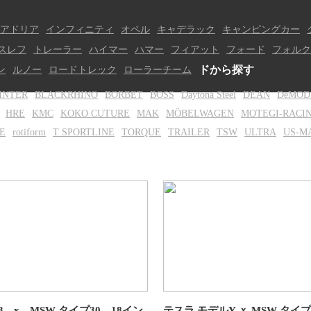
アドリア
インフィニティ
オペル
キャデラック
キャンピングカー
スレフ
トレーラー
ハイマー
ハマー
フィアット
フォード
フォルク
ン
ルノー
ロードトレック
ローラーチーム
ドから探す
INTER
BLACKRHINO
BORBET
BOSS
Daytona Steel
DEAN
DeMOD
HRE
KMC
KOKO CUTURE
MAK
MÖBELWAGEN
MOTEGI-RACI
E
rotiform
T SPORTLINE
TORQUE
TRAILER
TSW
ULTRA
US-M
 x MSW タイプ30 18イン
テスラ モデルY ｘ MSW タイプ