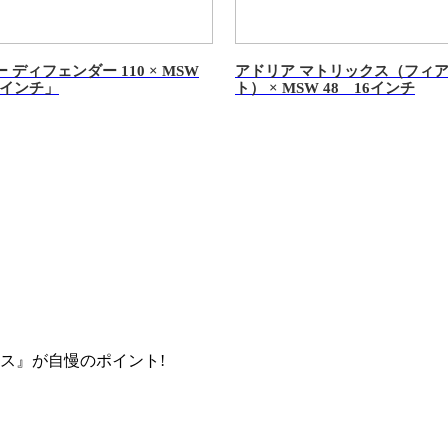
ディフェンダー 110 × MSW
アドリア マトリックス（フィア
0インチ」
ト） × MSW 48 16インチ
ス』が自慢のポイント!