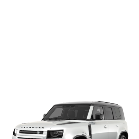
DEFENDER）」は、
イギリス・ランドローバー社が製造するクロスカントリー4WD（四
輪駆動車）。
2020年からの2代目ディフェンダーは、アルミニウム製のモノコッ
クフレームに4輪独立懸架サスペンションを採用。
ロングホイールベース・5ドアのディフェンダーは、
「ディフェンダー110（ワンテン）」。
2代目ディフェンダー110の純正ホイール（タイヤ）サイズは、18イ
ンチ（255/70R18）・19インチ（255/65R19）・20インチ
（255/60R20）。
ランドローバー・ディフェンダー110にピッタリのアルミホイール
がきっとここで見つかります。