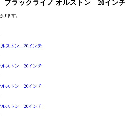
x ブラックライノ オルストン 20インチ
だけます。
”
”
”
”
”