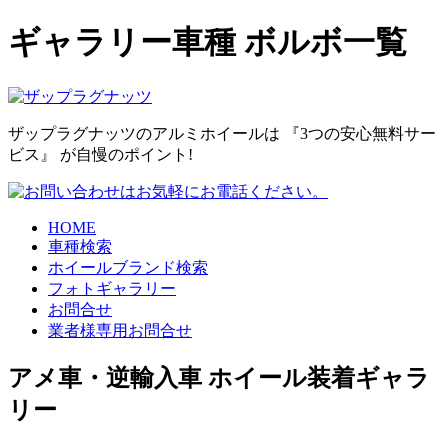
ギャラリー車種 ボルボ一覧
ザップラグナッツのアルミホイールは
『3つの安心無料サー
ビス』
が自慢のポイント!
HOME
車種検索
ホイールブランド検索
フォトギャラリー
お問合せ
業者様専用お問合せ
アメ車・逆輸入車 ホイール装着ギャラ
リー