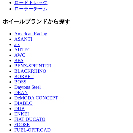
ロードトレック
ローラーチーム
ホイールブランドから探す
American Racing
ASANTI
atx
AUTEC
AWC
BBS
BENZ-SPRINTER
BLACKRHINO
BORBET
BOSS
Daytona Steel
DEAN
DeMODA CONCEPT
DIABLO
DUB
ENKEI
FIAT-DUCATO
FOOSE
FUEL-OFFROAD