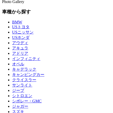
Photo Gallery
車種から探す
BMW
USトヨタ
USニッサン
USホンダ
アウディ
アキュラ
アドリア
インフィニティ
オペル
キャデラック
キャンピングカー
クライスラー
サンライト
ジープ
シトロエン
シボレー・GMC
ジャガー
スズキ