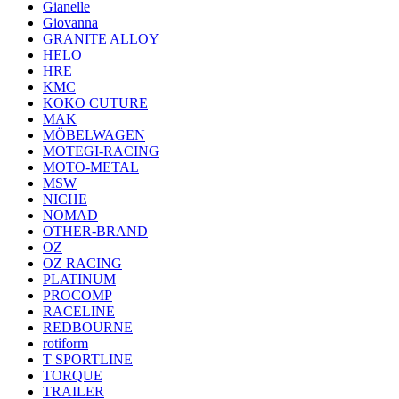
Gianelle
Giovanna
GRANITE ALLOY
HELO
HRE
KMC
KOKO CUTURE
MAK
MÖBELWAGEN
MOTEGI-RACING
MOTO-METAL
MSW
NICHE
NOMAD
OTHER-BRAND
OZ
OZ RACING
PLATINUM
PROCOMP
RACELINE
REDBOURNE
rotiform
T SPORTLINE
TORQUE
TRAILER