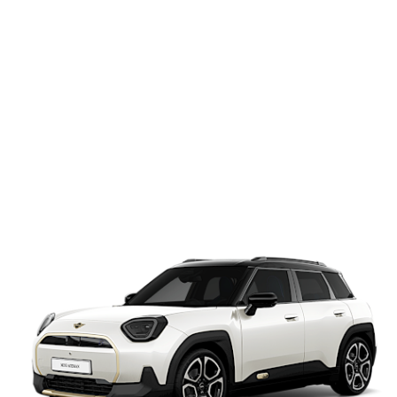
EV（電気自動車）。
MINI エースマン J05の純正ホイール（タイヤ）サイズは、
17インチ（205/55R17）・18インチ（225/45R18）・
19インチ（225/40R19）。
MINI エースマン J05にピッタリのお探しのアルミホイールがきっと
ここで見つかります。レトロイメージのクラシックホイール・精悍
なスポーツタイプホイール・アーバンイメージのラグジュアリーホ
イールまで勢揃い。