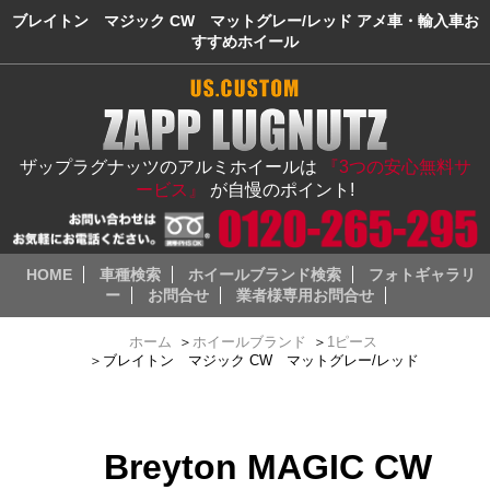
ブレイトン マジック CW マットグレー/レッド アメ車・輸入車お
すすめホイール
ザップラグナッツのアルミホイールは
『3つの安心無料サ
ービス』
が自慢のポイント!
HOME
車種検索
ホイールブランド検索
フォトギャラリ
ー
お問合せ
業者様専用お問合せ
ホーム
＞
ホイールブランド
＞
1ピース
＞
ブレイトン マジック CW マットグレー/レッド
Breyton MAGIC CW