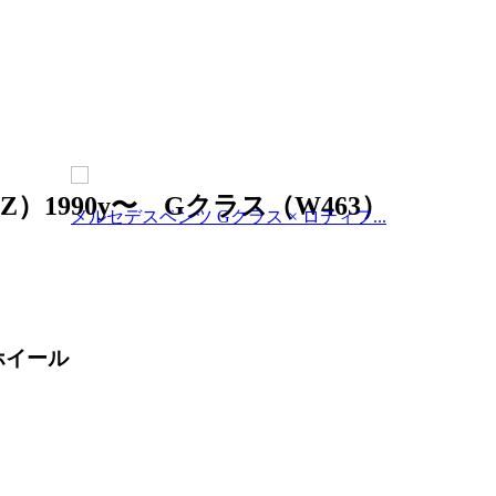
Z）1990y〜 Gクラス（W463）
メルセデスベンツ Gクラス × ロティフ...
 ホイール