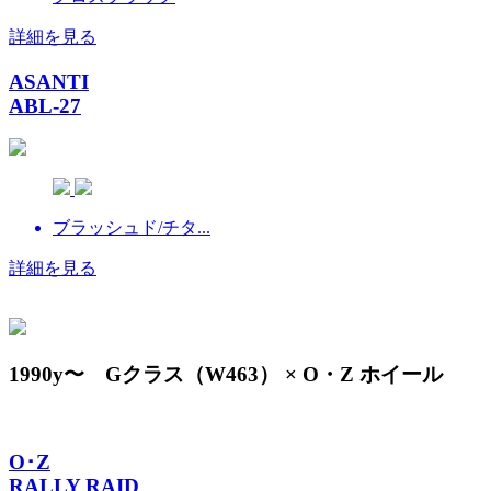
詳細を見る
ASANTI
ABL-27
ブラッシュド/チタ...
詳細を見る
1990y〜 Gクラス（W463） × O・Z ホイール
O･Z
RALLY RAID