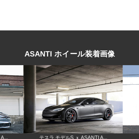
ホイールブランド。 ASANTI Black Label（アシャンティ
ブラックレーベル）シリーズは、1ピース構造のキャスト・
フローフォームド製法により価格を抑えたラグジュアリー
ホイール。
ASANTI ホイール装着画像
..
テスラ モデルS ｘ ASANTI A...
テ