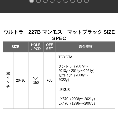
ウルトラ 227B マンモス マットブラック SIZE
SPEC
HOLE
OFF
適合車種
SIZE
/ PCD
SET
TOYOTA
タンドラ（2007y〜
2013y・2014y〜2021y）
20
セコイア（2008y〜
イ
5／
2022y）
20×9J
+35
ン
150
チ
LEXUS
LX570（2008y〜2021y）
LX470（1998y〜2007y）