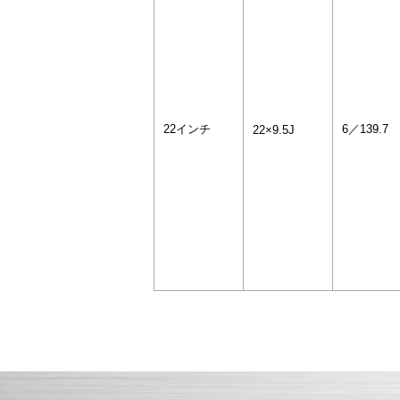
22インチ
6／139.7
22×9.5J