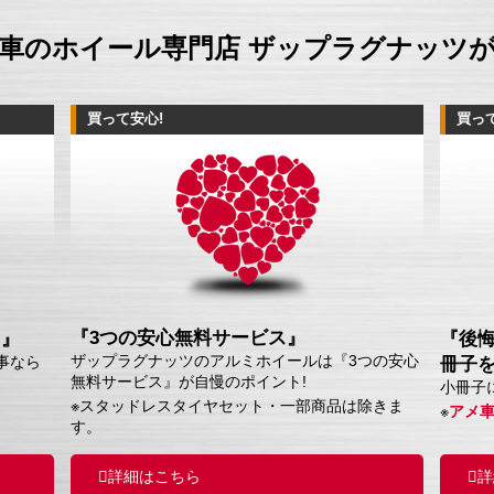
車のホイール専門店 ザップラグナッツ
買って安心!
買っ
『3つの安心無料サービス』
ス』
『後
ザップラグナッツのアルミホイールは『3つの安心
事なら
冊子
無料サービス』が自慢のポイント!
小冊子
※スタッドレスタイヤセット・一部商品は除きま
※
アメ
す。
詳細はこちら
詳