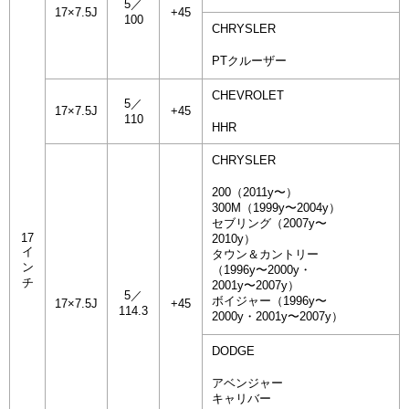
5／
17×7.5J
+45
100
CHRYSLER
PTクルーザー
CHEVROLET
5／
17×7.5J
+45
110
HHR
CHRYSLER
200（2011y〜）
300M（1999y〜2004y）
セブリング（2007y〜
17
2010y）
イ
タウン＆カントリー
ン
（1996y〜2000y・
チ
2001y〜2007y）
5／
ボイジャー（1996y〜
17×7.5J
+45
114.3
2000y・2001y〜2007y）
DODGE
アベンジャー
キャリバー