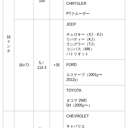
100
CHRYSLER
PTクルーザー
JEEP
チェロキー（XJ・KJ）
16
リバティー（KJ）
イ
ラングラー（TJ）
ン
コンパス（MK）
チ
パトリオット
5／
FORD
16×7J
+35
114.3
エスケープ（2001y〜
2012y）
TOYOTA
タコマ 2WD
5H（2005y〜）
CHEVROLET
キャバリエ