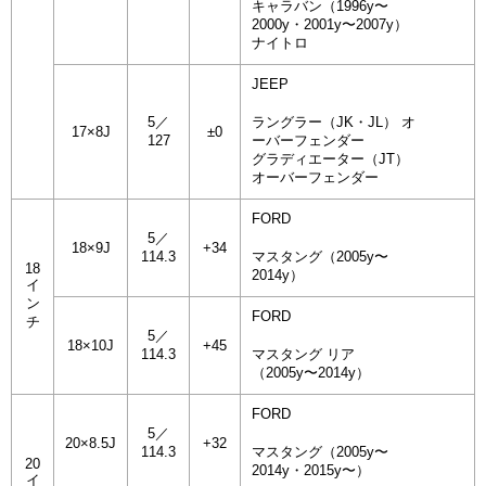
キャラバン（1996y〜
2000y・2001y〜2007y）
ナイトロ
JEEP
5／
ラングラー（JK・JL） オ
17×8J
±0
127
ーバーフェンダー
グラディエーター（JT）
オーバーフェンダー
FORD
5／
18×9J
+34
114.3
マスタング（2005y〜
18
2014y）
イ
ン
FORD
チ
5／
18×10J
+45
114.3
マスタング リア
（2005y〜2014y）
FORD
5／
20×8.5J
+32
114.3
マスタング（2005y〜
20
2014y・2015y〜）
イ