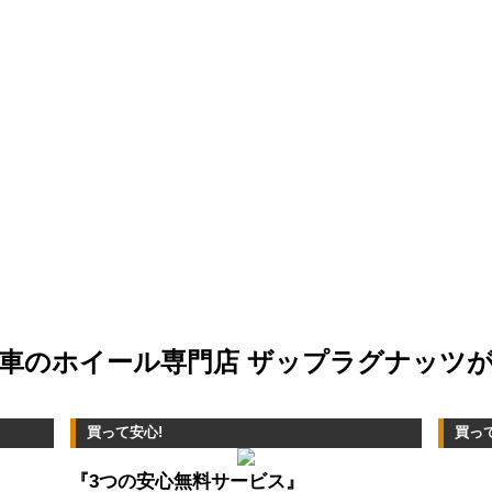
メルセデス・ベンツ（MERCEDES-BENZ）
車のホイール専門店 ザップラグナッツ
買って安心!
買っ
『3つの安心無料サービス』