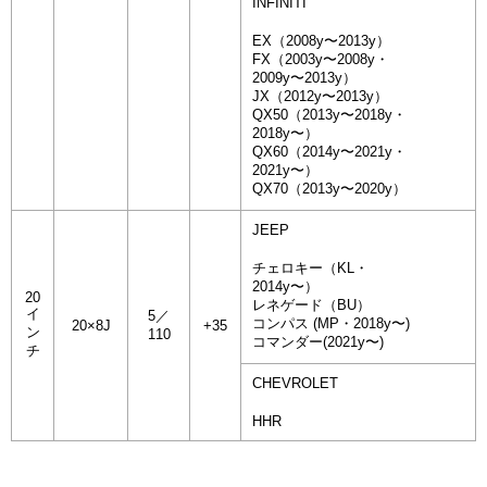
INFINITI
EX（2008y〜2013y）
FX（2003y〜2008y・
2009y〜2013y）
JX（2012y〜2013y）
QX50（2013y〜2018y・
2018y〜）
QX60（2014y〜2021y・
2021y〜）
QX70（2013y〜2020y）
JEEP
チェロキー（KL・
2014y〜）
20
レネゲード（BU）
イ
5／
コンパス (MP・2018y〜)
20×8J
+35
ン
110
コマンダー(2021y〜)
チ
CHEVROLET
HHR