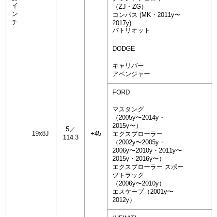
イ
（ZJ・ZG）
ン
コンパス (MK・2011y〜
チ
2017y)
パトリオット
DODGE
キャリバー
アベンジャー
FORD
マスタング
（2005y〜2014y・
2015y〜）
5／
19x8J
+45
エクスプローラー
114.3
（2002y〜2005y・
2006y〜2010y・2011y〜
2015y・2016y〜）
エクスプローラー スポー
ツトラック
（2006y〜2010y）
エスケープ（2001y〜
2012y）