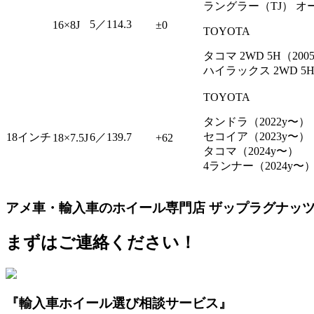
ラングラー（TJ） 
5／114.3
16×8J
±0
TOYOTA
タコマ 2WD 5H（2
ハイラックス 2WD 5H
TOYOTA
タンドラ（2022y〜）
セコイア（2023y〜）
18インチ
6／139.7
18×7.5J
+62
タコマ（2024y〜）
4ランナー（2024y〜
アメ車・輸入車のホイール専門店 ザップラグナッ
まずはご連絡ください！
『輸入車ホイール選び相談サービス』