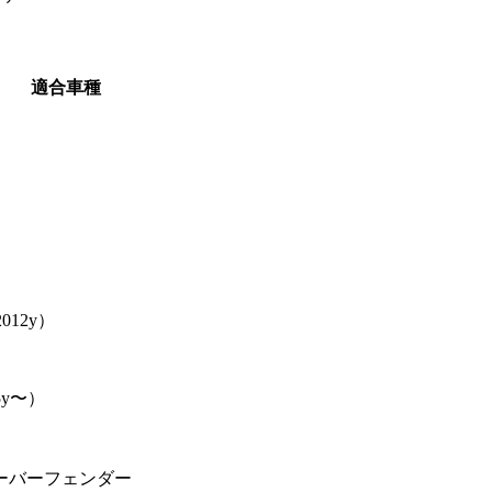
適合車種
）
012y）
5y〜）
オーバーフェンダー