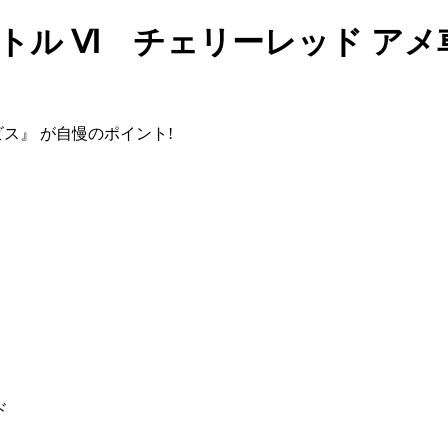
 バトル Ⅵ チェリーレッド ア
ビス』
が自慢のポイント!
ド