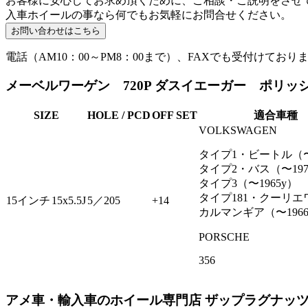
お客様に安心してお求め頂くために、ご相談・ご説明をさせ
入車ホイールの事なら何でもお気軽にお問合せください。
電話（AM10：00～PM8：00まで）、FAXでも受付けており
メーベルワーゲン 720P ダスイエーガー ポリッシュ 
SIZE
HOLE / PCD
OFF SET
適合車種
VOLKSWAGEN
タイプ1・ビートル（〜1
タイプ2・バス（〜197
タイプ3（〜1965y）
タイプ181・クーリエ
15インチ
15x5.5J
5／205
+14
カルマンギア（〜1966
PORSCHE
356
アメ車・輸入車のホイール専門店 ザップラグナッ