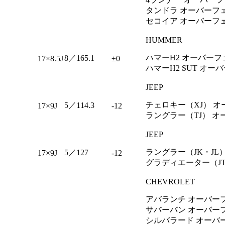
タンドラ オーバーフェン
セコイア オーバーフェン
HUMMER
ハマーH2 オーバー
8／165.1
17×8.5J
±0
ハマーH2 SUT オ
JEEP
チェロキー（XJ） 
5／114.3
17×9J
-12
ラングラー（TJ） 
JEEP
ラングラー（JK・JL
5／127
17×9J
-12
グラディエーター（J
CHEVROLET
アバランチ オーバーフェ
サバーバン オーバーフェ
シルバラード オーバーフ