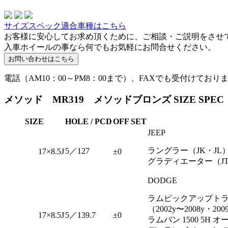
サイズスペック適合車種はこちら
お客様に安心してお求め頂くために、ご相談・ご説明をさせ
入車ホイールの事なら何でもお気軽にお問合せください。
電話（AM10：00～PM8：00まで）、FAXでも受付けており
メソッド MR319 メソッドブロンズ SIZE SPEC
SIZE
HOLE / PCD
OFF SET
JEEP
ラングラー（JK・JL
5／127
17×8.5J
±0
グラディエーター（J
DODGE
ラムピックアップトラッ
（2002y〜2008y・20
17×8.5J
5／139.7
±0
ラムバン 1500 5H