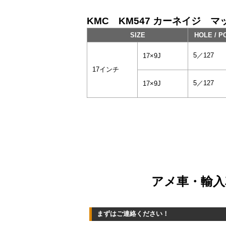
KMC KM547 カーネイジ マッ
SIZE
HOLE / P
5／127
17×9J
17インチ
5／127
17×9J
アメ車・輸入
まずはご連絡ください！