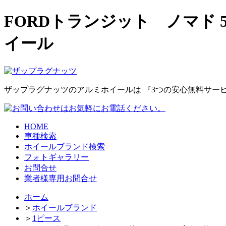
FORDトランジット ノマド 
イール
ザップラグナッツのアルミホイールは
『3つの安心無料サー
HOME
車種検索
ホイールブランド検索
フォトギャラリー
お問合せ
業者様専用お問合せ
ホーム
＞
ホイールブランド
＞
1ピース