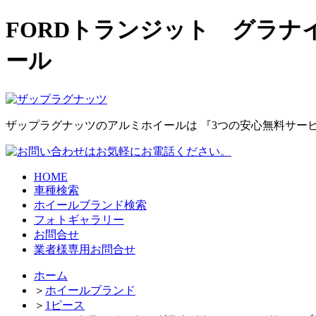
FORDトランジット グラナ
ール
ザップラグナッツのアルミホイールは
『3つの安心無料サー
HOME
車種検索
ホイールブランド検索
フォトギャラリー
お問合せ
業者様専用お問合せ
ホーム
＞
ホイールブランド
＞
1ピース