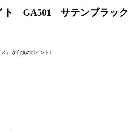
イト GA501 サテンブラッ
ビス』
が自慢のポイント!