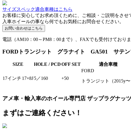
サイズスペック適合車種はこちら
お客様に安心してお求め頂くために、ご相談・ご説明をさせ
入車ホイールの事なら何でもお気軽にお問合せください。
電話（AM10：00～PM8：00まで）、FAXでも受付けており
FORDトランジット グラナイト GA501 サテンブラ
SIZE
HOLE / PCD
OFF SET
適合車種
FORD
17インチ
17×8J
5／160
+50
トランジット（2015y
アメ車・輸入車のホイール専門店 ザップラグナッ
まずはご連絡ください！