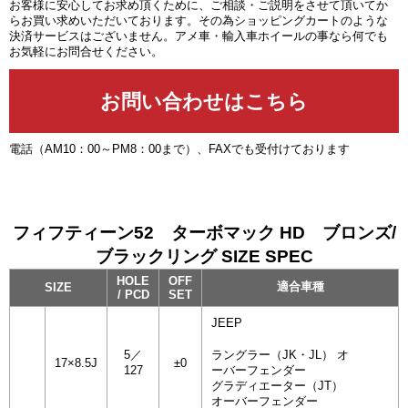
お客様に安心してお求め頂くために、ご相談・ご説明をさせて頂いてか
らお買い求めいただいております。その為ショッピングカートのような
決済サービスはございません。アメ車・輸入車ホイールの事なら何でも
お気軽にお問合せください。
電話（AM10：00～PM8：00まで）、FAXでも受付けております
フィフティーン52 ターボマック HD ブロンズ/
ブラックリング SIZE SPEC
HOLE
OFF
適合車種
SIZE
/ PCD
SET
JEEP
5／
ラングラー（JK・JL） オ
17×8.5J
±0
127
ーバーフェンダー
グラディエーター（JT）
オーバーフェンダー