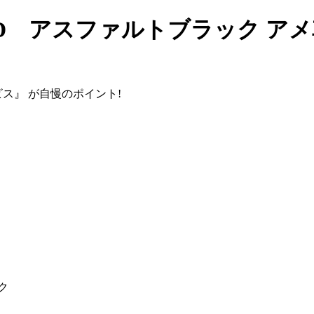
HD アスファルトブラック ア
ビス』
が自慢のポイント!
ク