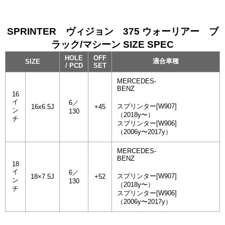
SPRINTER ヴィジョン 375 ウォーリアー ブ
ラック/マシーン SIZE SPEC
HOLE
OFF
適合車種
SIZE
/ PCD
SET
MERCEDES-
BENZ
16
イ
6／
スプリンター[W907]
16x6.5J
+45
ン
130
（2018y〜）
チ
スプリンター[W906]
（2006y〜2017y）
MERCEDES-
BENZ
18
イ
6／
スプリンター[W907]
18×7.5J
+52
ン
130
（2018y〜）
チ
スプリンター[W906]
（2006y〜2017y）