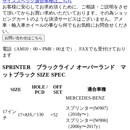
サイズスペック適合車種はこちら
お客様に安心してお求め頂くために、ご相談・ご説明をさせ
て頂いてからお買い求めいただいております。その為ショッ
ピングカートのような決済サービスはございません。アメ
車・輸入車ホイールの事なら何でもお気軽にお問合せくださ
い。
電話（AM10：00～PM8：00まで）、FAXでも受付けており
ます
SPRINTER ブラックライノ オーバーランド マ
ットブラック SIZE SPEC
HOLE /
OFF
適合車種
SIZE
PCD
SET
MERCEDES-BENZ
スプリンター[W907]
17イン
（2018y〜）
6／130
17×8J
+52
チ
スプリンター[W906]
（2006y〜2017y）