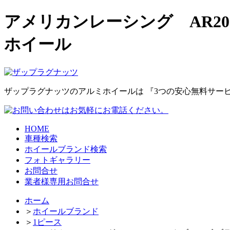
アメリカンレーシング AR2
ホイール
ザップラグナッツのアルミホイールは
『3つの安心無料サー
HOME
車種検索
ホイールブランド検索
フォトギャラリー
お問合せ
業者様専用お問合せ
ホーム
＞
ホイールブランド
＞
1ピース