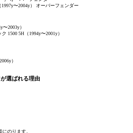
1997y〜2004y） オーバーフェンダー
4y〜2003y）
500 5H（1994y〜2001y）
006y）
ツが選ばれる理由
談にのります。