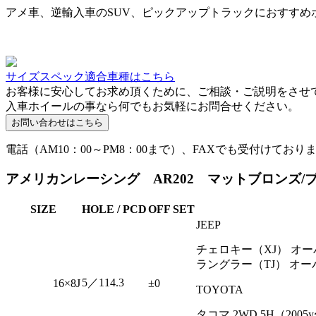
アメ車、逆輸入車のSUV、ピックアップトラックにおすすめ
サイズスペック適合車種はこちら
お客様に安心してお求め頂くために、ご相談・ご説明をさせ
入車ホイールの事なら何でもお気軽にお問合せください。
電話（AM10：00～PM8：00まで）、FAXでも受付けており
アメリカンレーシング AR202 マットブロンズ/ブラ
SIZE
HOLE / PCD
OFF SET
JEEP
チェロキー（XJ） オ
ラングラー（TJ） オ
5／114.3
16×8J
±0
TOYOTA
タコマ 2WD 5H（20