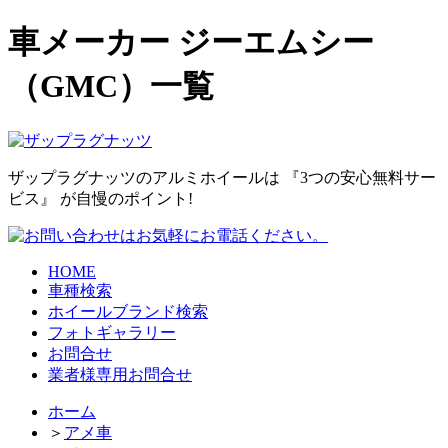
車メーカー ジーエムシー
（GMC）一覧
ザップラグナッツのアルミホイールは
『3つの安心無料サー
ビス』
が自慢のポイント!
HOME
車種検索
ホイールブランド検索
フォトギャラリー
お問合せ
業者様専用お問合せ
ホーム
＞
アメ車