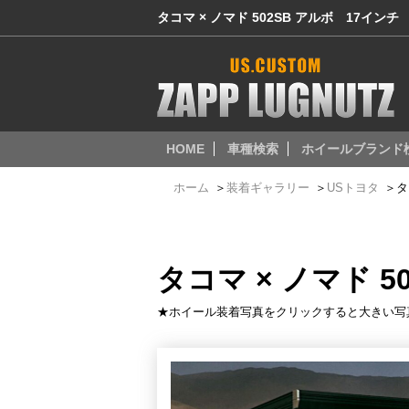
タコマ × ノマド 502SB アルボ 17インチ
HOME
車種検索
ホイールブランド
ホーム
＞
装着ギャラリー
＞
USトヨタ
＞
タ
タコマ × ノマド 5
★ホイール装着写真をクリックすると大きい写