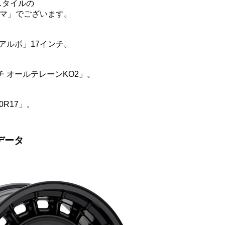
スタイルの
コマ」でございます。
、
B アルボ」17インチ。
チ オールテレーンKO2」。
70R17」。
データ