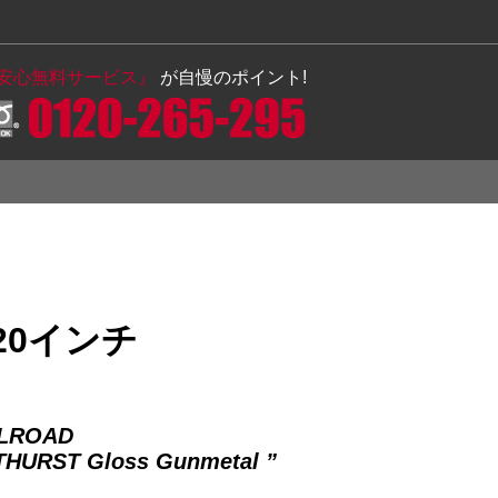
の安心無料サービス』
が自慢のポイント!
20インチ
LLROAD
URST Gloss Gunmetal ”