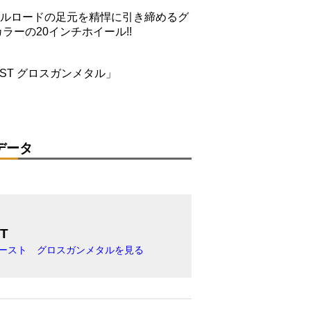
オールロードの足元を精悍に引き締めるグ
ラーの20インチホイール!!
、
URST グロスガンメタル」
データ
T
サースト グロスガンメタルを見る