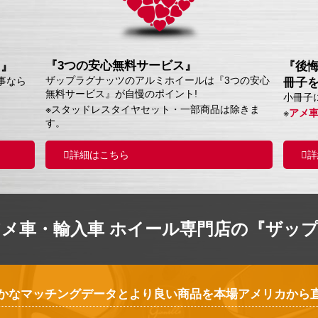
『3つの安心無料サービス』
ス』
『後
ザップラグナッツのアルミホイールは『3つの安心
事なら
冊子
無料サービス』が自慢のポイント!
小冊子
※スタッドレスタイヤセット・一部商品は除きま
※
アメ
す。
詳細はこちら
詳
アメ車・輸入車 ホイール専門店の『ザッ
かなマッチングデータとより良い商品を本場アメリカから