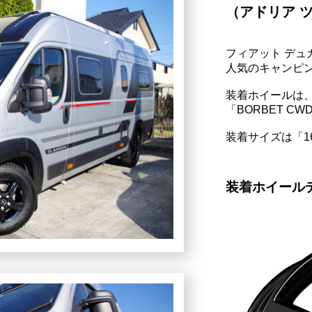
（アドリア 
フィアット デュ
人気のキャンピ
装着ホイールは
「BORBET C
装着サイズは「1
装着ホイール