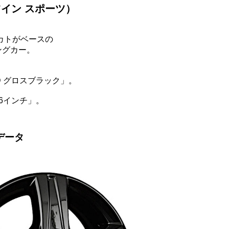
ツイン スポーツ）
カトがベースの
ングカー。
、
WD グロスブラック」。
6インチ」。
データ