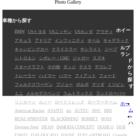
Photo Gallery
車種から探す
ホイー
BMW
USトヨタ
USニッサン
USホンダ
アウディ
アキュラ
アドリア
インフィニティ
オペル
キャデラック
ルブ
キャンピングカー
クライスラー
サンライト
ジープ
ラン
シトロエン
シボレー・GMC
ジャガー
スズキ
ド
スタークラフト
その他
ダッジ
テスラ
デスレフ
か
ら
トレーラー
ハイマー
ハマー
フィアット
フォード
探
フォルクスワーゲン
プジョー
ボルボ
マツダ
ミツビシ
す
ミニ
メルセデスベンツ
ラムトラックス
ランドローバー
リンカーン
ルノー
ロードトレック
ローラーチーム
ホー
ム
American Racing
ASANTI
atx
AUTEC
AWC
BBS
＞
BENZ-SPRINTER
BLACKRHINO
BORBET
BOSS
ハ
Daytona Steel
DEAN
DeMODA CONCEPT
DIABLO
DUB
ENKEI
FIAT-DUCATO
FOOSE
FUEL-OFFROAD
Gianelle