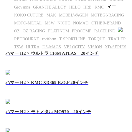
マー
Giovanna
GRANITE ALLOY
HELO
HRE
KMC
KOKO CUTURE
MAK
MÖBELWAGEN
MOTEGI-RACING
MOTO-METAL
MSW
NICHE
NOMAD
OTHER-BRAND
OZ
OZ RACING
PLATINUM
PROCOMP
RACELINE
REDBOURNE
rotiform
T SPORTLINE
TORQUE
TRAILER
TSW
ULTRA
US-MAGS
VELOCITY
VISION
XD-SERIES
ハマー H2 × ウルトラ 116M ATLAS 20インチ
ハマー H2 × KMC XD869 R.O.F 20インチ
ハマー H2 × モトメタル MO970 20インチ