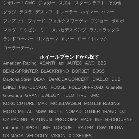
シボレー・GMC
ジャガー
スズキ
スタークラフト
その他
ダッジ
テスラ
デスレフ
トレーラー
ハイマー
ハマー
フィアット
フォード
フォルクスワーゲン
プジョー
ボルボ
マツダ
ミツビシ
ミニ
メルセデスベンツ
ラムトラックス
ランドローバー
リンカーン
ルノー
ロードトレック
ローラーチーム
ホイールブランドから探す
American Racing
ASANTI
atx
AUTEC
AWC
BBS
BENZ-SPRINTER
BLACKRHINO
BORBET
BOSS
Daytona Steel
DEAN
DeMODA CONCEPT
DIABLO
DUB
ENKEI
FIAT-DUCATO
FOOSE
FUEL-OFFROAD
Gianelle
Giovanna
GRANITE ALLOY
HELO
HRE
KMC
KOKO CUTURE
MAK
MÖBELWAGEN
MOTEGI-RACING
MOTO-METAL
MSW
NICHE
NOMAD
OTHER-BRAND
OZ
OZ RACING
PLATINUM
PROCOMP
RACELINE
REDBOURNE
rotiform
T SPORTLINE
TORQUE
TRAILER
TSW
ULTRA
US-MAGS
VELOCITY
VISION
XD-SERIES