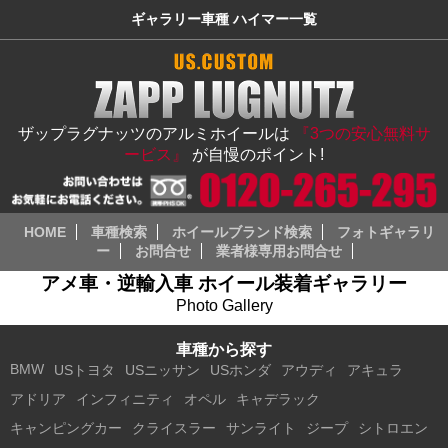
ギャラリー車種 ハイマー一覧
ザップラグナッツのアルミホイールは
『3つの安心無料サ
ービス』
が自慢のポイント!
HOME
車種検索
ホイールブランド検索
フォトギャラリ
ー
お問合せ
業者様専用お問合せ
アメ車・逆輸入車 ホイール装着ギャラリー
Photo Gallery
車種から探す
BMW
USトヨタ
USニッサン
USホンダ
アウディ
アキュラ
アドリア
インフィニティ
オペル
キャデラック
キャンピングカー
クライスラー
サンライト
ジープ
シトロエン