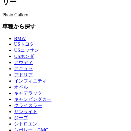
リー
Photo Gallery
車種から探す
BMW
USトヨタ
USニッサン
USホンダ
アウディ
アキュラ
アドリア
インフィニティ
オペル
キャデラック
キャンピングカー
クライスラー
サンライト
ジープ
シトロエン
シボレー・GMC